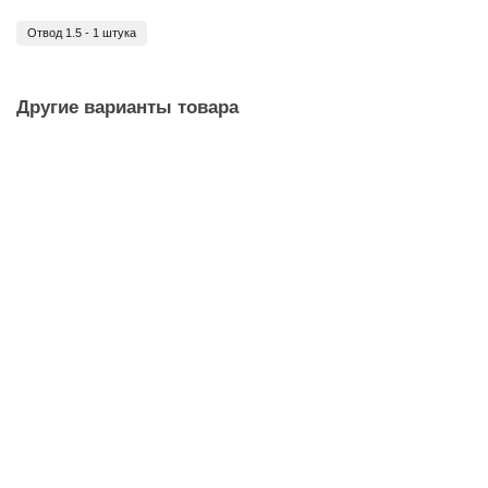
Отвод 1.5 - 1 штука
Другие варианты товара
Новинка
Экстрактор сокслета 1.5 дюйма
5 050 ₽
В корзину
Быстрый заказ
Новинка
РПН Медь 35 см (10 штук)
1 950 ₽