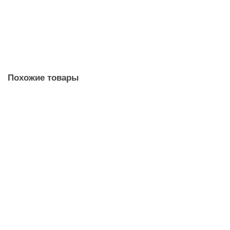
В корзину
Быстрый заказ
Похожие товары
Новинка
Отвод 2 дюйма 90° 1 штука
560 ₽
В корзину
Быстрый заказ
Новинка