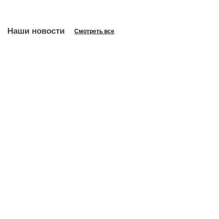
Наши новости
Смотреть все
Заголовок новости
Заголовок новости
Заголовок новости