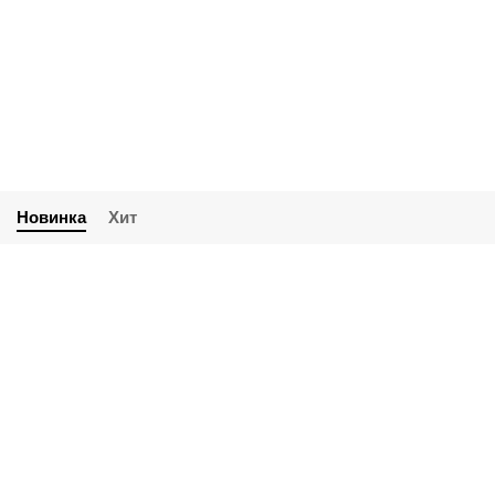
Кламп и арматура
Сопутствующие товары
Новинка
Хит
ПВК 280 литров
225 000 ₽
В корзину
Быстрый заказ